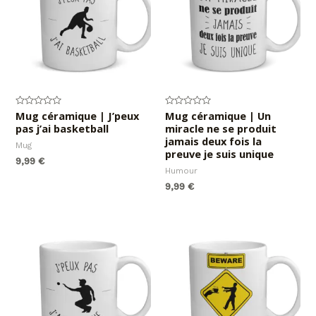
Note
Mug céramique | J’peux
Note
Mug céramique | Un
0
0
pas j’ai basketball
miracle ne se produit
sur
sur
5
5
jamais deux fois la
Mug
preuve je suis unique
9,99
€
Humour
9,99
€