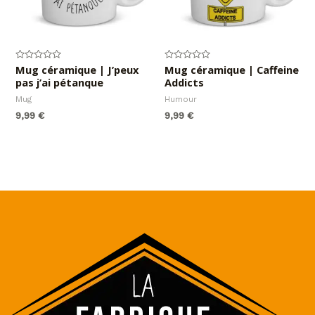
Note
Mug céramique | J’peux
Note
Mug céramique | Caffeine
0
0
pas j’ai pétanque
Addicts
sur
sur
5
5
Mug
Humour
9,99
€
9,99
€