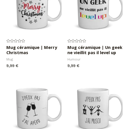
Note
Mug céramique | Merry
Note
Mug céramique | Un geek
0
0
Christmas
ne vieillit pas il level up
sur
sur
5
5
Mug
Humour
9,99
€
9,99
€