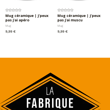
Note
Mug céramique | J’peux
Note
Mug céramique | J’peux
0
0
pas j’ai apéro
pas j’ai muscu
sur
sur
5
5
Mug
Mug
9,99
€
9,99
€