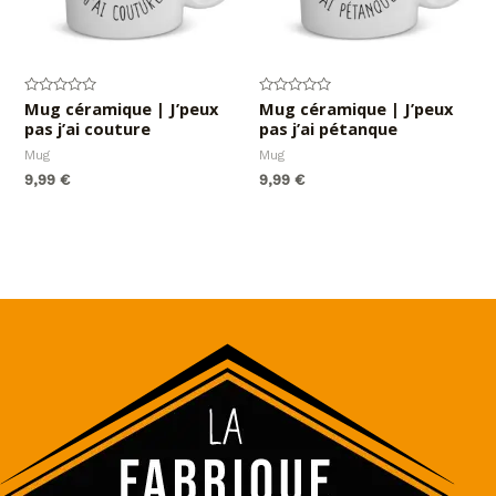
Note
Mug céramique | J’peux
Note
Mug céramique | J’peux
0
0
pas j’ai couture
pas j’ai pétanque
sur
sur
5
5
Mug
Mug
9,99
€
9,99
€