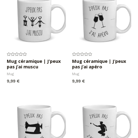
Note
Mug céramique | J’peux
Note
Mug céramique | J’peux
0
0
pas j’ai muscu
pas j’ai apéro
sur
sur
5
5
Mug
Mug
9,99
€
9,99
€