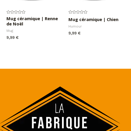
Note
Mug céramique | Renne
Note
Mug céramique | Chien
0
0
de Noël
sur
sur
Humour
5
5
Mug
9,99
€
9,99
€