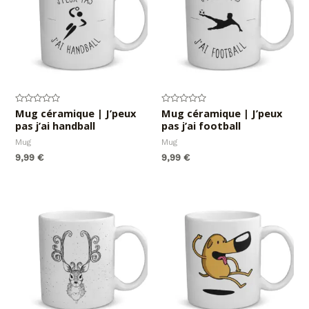
Note
Mug céramique | J’peux
Note
Mug céramique | J’peux
0
0
pas j’ai handball
pas j’ai football
sur
sur
5
5
Mug
Mug
9,99
€
9,99
€