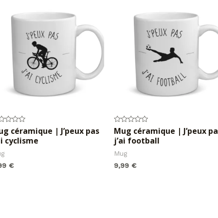
g céramique | J’peux pas
Mug céramique | J’peux pa
te
Note
0
ai cyclisme
j’ai football
r
sur
5
ug
Mug
,99
€
9,99
€