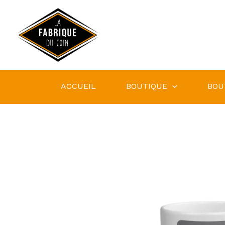
Aller
au
contenu
ACCUEIL
BOUTIQUE
BOU