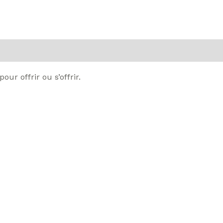
émentaires
Avis (0)
r offrir ou s’offrir.