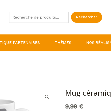
Rechercher
Rechercher
TIQUE PARTENAIRES
THÈMES
NOS RÉALIS
Mug céramiq
quantité
de
9,99
€
Mug