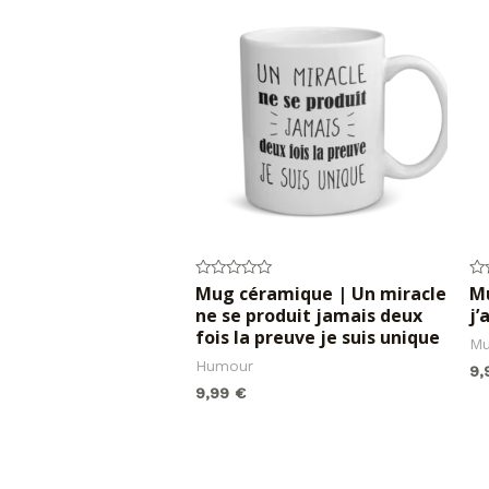
Mug céramique | Un miracle
Mu
Note
No
0
0
ne se produit jamais deux
j’
sur
su
5
5
fois la preuve je suis unique
M
Humour
9
9,99
€