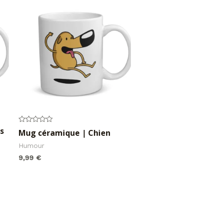
s
Note
Mug céramique | Chien
0
sur
Humour
5
9,99
€