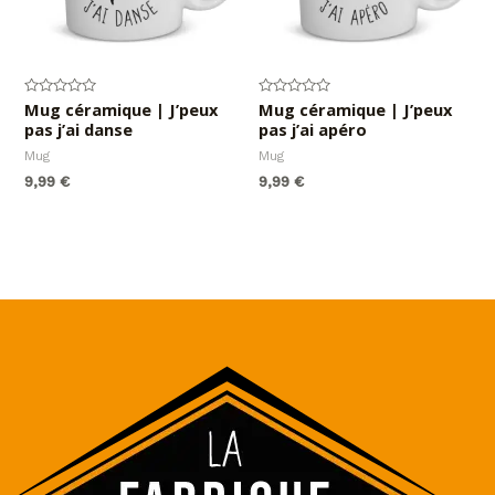
Note
Mug céramique | J’peux
Note
Mug céramique | J’peux
0
0
pas j’ai danse
pas j’ai apéro
sur
sur
5
5
Mug
Mug
9,99
€
9,99
€