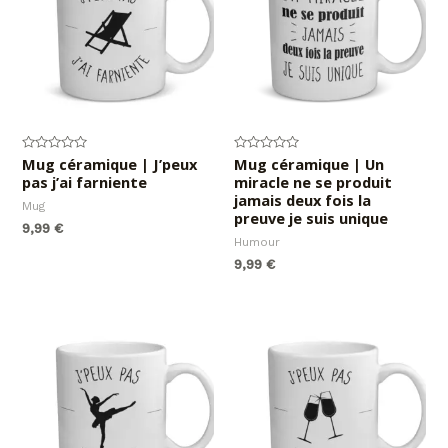
Note
Mug céramique | J’peux
Note
Mug céramique | Un
0
0
pas j’ai farniente
miracle ne se produit
sur
sur
5
5
jamais deux fois la
Mug
preuve je suis unique
9,99
€
Humour
9,99
€